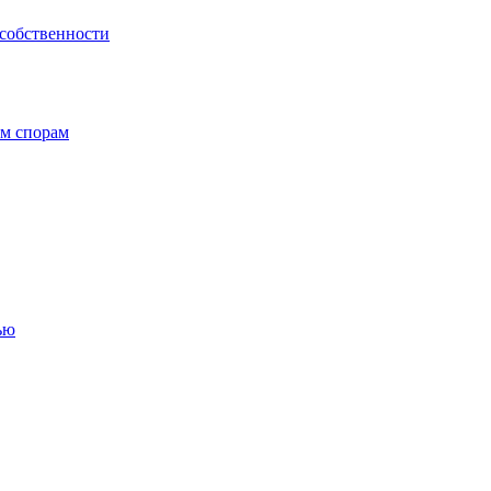
 собственности
ым спорам
ью