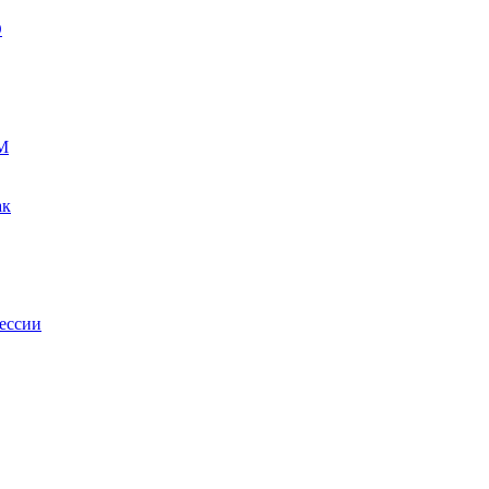
О
М
ак
ессии