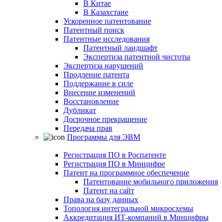
В Китае
В Казахстане
Ускоренное патентование
Патентный поиск
Патентные исследования
Патентный ландшафт
Экспертиза патентной чистоты
Экспертиза нарушений
Продление патента
Поддержание в силе
Внесение изменений
Восстановление
Дубликат
Досрочное прекращение
Передача прав
Программы для ЭВМ
Регистрация ПО в Роспатенте
Регистрация ПО в Минцифре
Патент на программное обеспечение
Патентование мобильного приложения
Патент на сайт
Права на базу данных
Топология интегральной микросхемы
Аккредитация ИТ-компаний в Минцифры