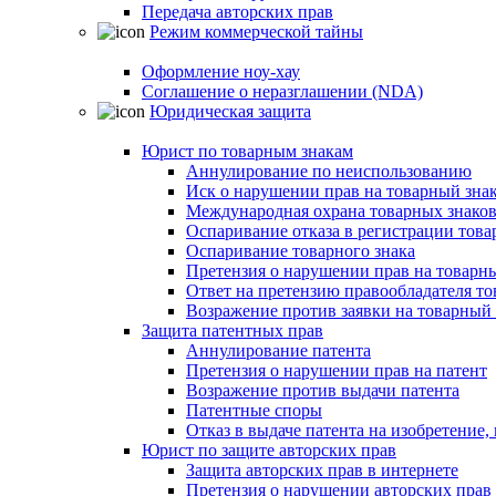
Передача авторских прав
Режим коммерческой тайны
Оформление ноу-хау
Соглашение о неразглашении (NDA)
Юридическая защита
Юрист по товарным знакам
Аннулирование по неиспользованию
Иск о нарушении прав на товарный зна
Международная охрана товарных знако
Оспаривание отказа в регистрации това
Оспаривание товарного знака
Претензия о нарушении прав на товарн
Ответ на претензию правообладателя то
Возражение против заявки на товарный 
Защита патентных прав
Аннулирование патента
Претензия о нарушении прав на патент
Возражение против выдачи патента
Патентные споры
Отказ в выдаче патента на изобретени
Юрист по защите авторских прав
Защита авторских прав в интернете
Претензия о нарушении авторских прав