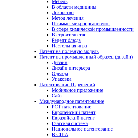
Мебель
В области медицины
Лекарство
Метод лечения
Штаммы микроорганизмов
В сфере химической промышленности
В строительстве
Рецепт блюда
Настольная игра
Патент на полезную модель
Патент на промышленный образец (дизайн)
Дизайн
Дизайн интерьера
Одежда
Упаковка
Патентование IT-решений
Мобильное приложение
Сайт
Международное патентование
PCT патентование
Европейский патент
Евразийский патент
Гаагская система
Национальное патентование
В США