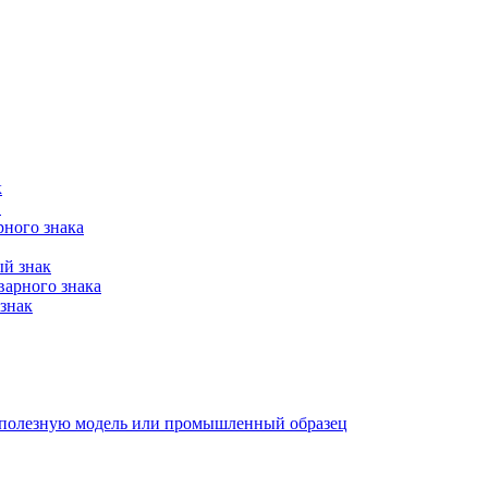
к
в
рного знака
ый знак
варного знака
знак
е, полезную модель или промышленный образец