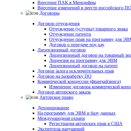
Внесение ПАК в Минцифры
Внесение изменений в реестр российского П
Договоры
Договор отчуждения
Отчуждение (уступка) товарного знака
Отчуждение патента
Отчуждение прав на программу для ЭВ
Договор о передаче ноу-хау
Лицензионный договор
Лицензионный договор на товарный зн
Лицензия на программу для ЭВМ
Лицензионный договор на патент
Договор залога исключительных прав
Договор на разработку ПО
Коммерческой концессии (франчайзинга)
Изменение договора коммерческой конц
Договор авторского заказа
Авторское право
Депонирование
На программу для ЭВМ и базу данных
Международная охрана
Регистрация авторских прав в США
Экспертиза нарушений